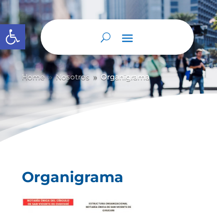
Abrir barra de herramientas
Home
Nosotros
Organigrama
9
9
Organigrama