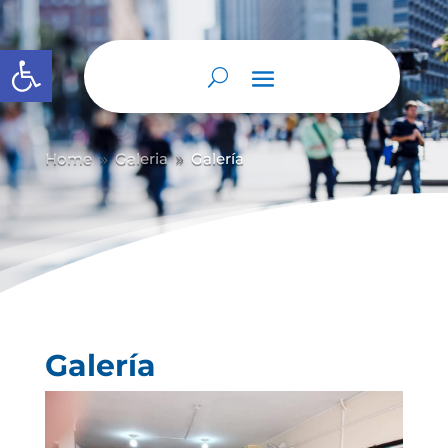
Abrir barra de herramientas
Home
Galeria
Galería
9
9
Galería