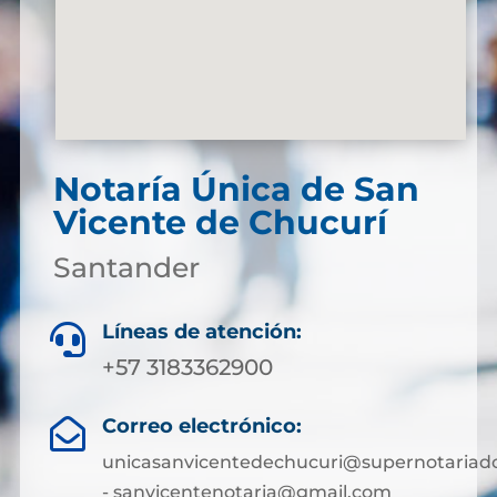
Notaría Única de San
Vicente de Chucurí
Santander
Líneas de atención:

+57 3183362900
Correo electrónico:

unicasanvicentedechucuri@supernotariado
- sanvicentenotaria@gmail.com