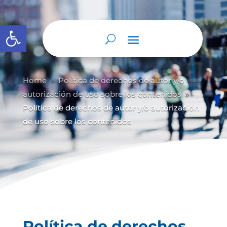
Abrir barra de herramientas
Home
Política de derechos de autor y/
o
9
autorización de uso sobre los contenidos
9
Política de derechos de autor y/o autorización
de uso sobre los contenidos
Política de derechos