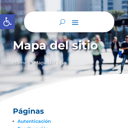
Abrir barra de herramientas
Mapa del sitio
Home
Mapa del sitio
9
Páginas
Autenticación