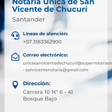
Notaría Única de San
Vicente de Chucurí
Santander
Líneas de atención:

+57 3183362900
Correo electrónico:

unicasanvicentedechucuri@supernotariado
- sanvicentenotaria@gmail.com
Dirección:

Carrera 10 N° 6 - 41
Bosque Bajo