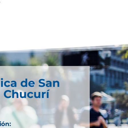
O
ica de San
 Chucurí
ión: