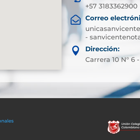
+57 3183362900
Correo electrón

unicasanvicent
- sanvicenteno
Dirección:

Carrera 10 N° 6 
onales