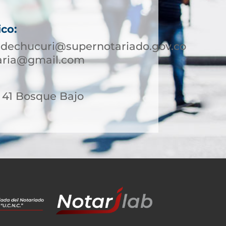
ico:
edechucuri@supernotariado.gov.co
taria@gmail.com
- 41 Bosque Bajo