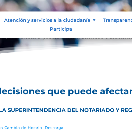
Atención y servicios a la ciudadanía
Transparen
Participa
e puede afectar al público
Información sobre decisiones
9
ecisiones que puede afectar
E LA SUPERINTENDENCIA DEL NOTARIADO Y RE
ion-Cambio-de-Horario
Descarga