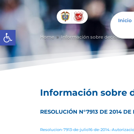
Inicio
Abrir barra de herramientas
Home
Información sobre decisiones qu
9
Información sobre d
RESOLUCIÓN N°7913 DE 2014 D
Resolucion-7913-de-julio16-de-2014.-Autorizac