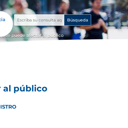
cia
 que puede afectar al público
 al público
GISTRO