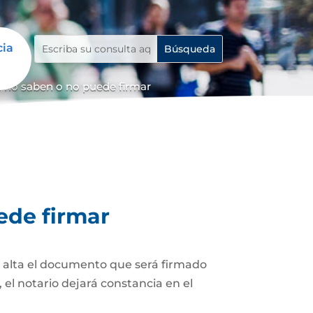
cia
 no saben o no puede firmar
ede firmar
z alta el documento que será firmado
el notario dejará constancia en el