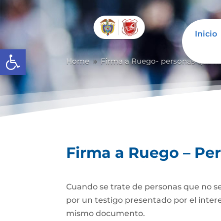
Inicio
Abrir barra de herramientas
Home
Firma a Ruego- personas que n
9
Firma a Ruego – Pe
Cuando se trate de personas que no se
por un testigo presentado por el inter
mismo documento.