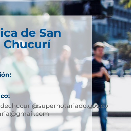
ica de San
 Chucurí
ión:
ico:
edechucuri@supernotariado.gov.co
taria@gmail.com