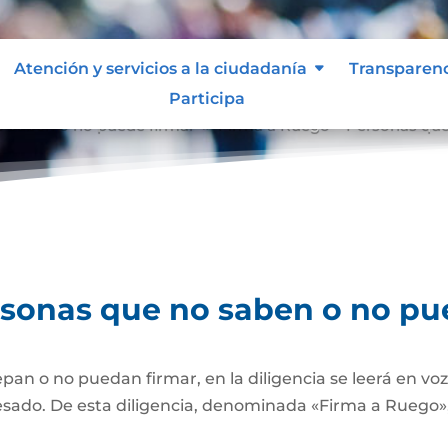
Atención y servicios a la ciudadanía
Transparen
Participa
o saben o no puede firmar
Firma a Ruego – Personas que
9
rsonas que no saben o no pu
pan o no puedan firmar, en la diligencia se leerá en vo
esado. De esta diligencia, denominada «Firma a Ruego», 