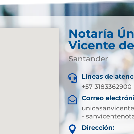
Notaría Ún
Vicente de
Santander
Líneas de atenc

+57 3183362900
Correo electrón

unicasanvicent
- sanvicenteno
Dirección:
