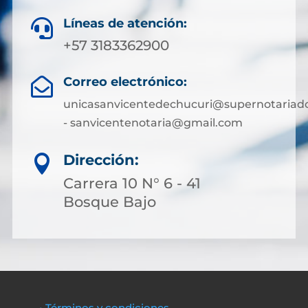
Líneas de atención:

+57 3183362900
Correo electrónico:

unicasanvicentedechucuri@supernotariado
- sanvicentenotaria@gmail.com
Dirección:

Carrera 10 N° 6 - 41
Bosque Bajo
• Términos y condiciones