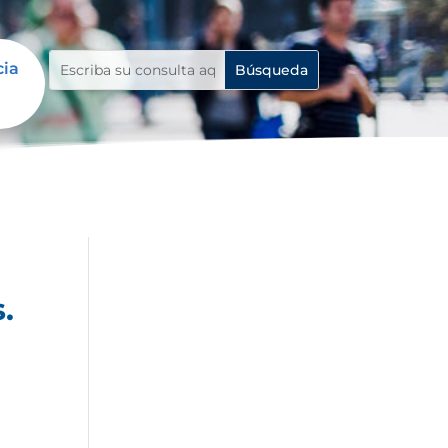
cia
.