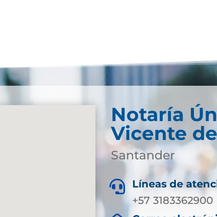
Notaría Ún
Vicente de
Santander
Líneas de atenc

+57 3183362900