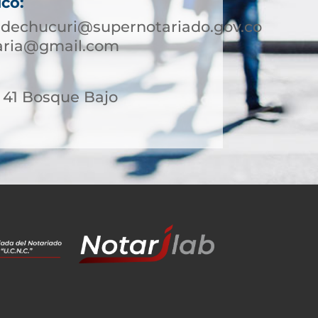
ico:
edechucuri@supernotariado.gov.co
taria@gmail.com
- 41 Bosque Bajo