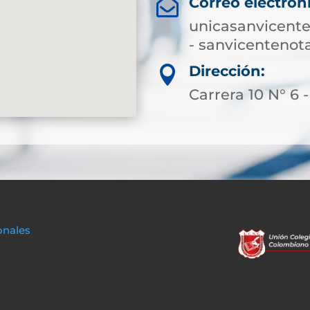
Correo electrón

unicasanvicent
- sanvicenteno
Dirección:

Carrera 10 N° 6 
onales