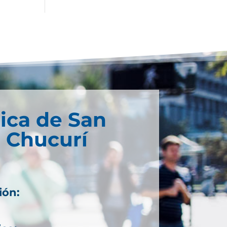
ica de San
 Chucurí
ión: