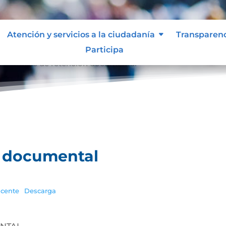
Atención y servicios a la ciudadanía
Transparen
Participa
l
Tablas de retención documental
9
n documental
cente
Descarga