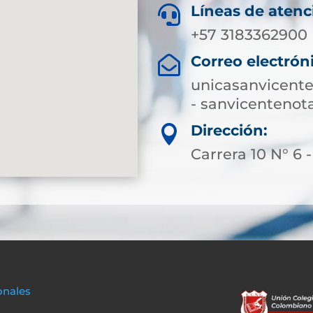
Líneas de atenc

+57 3183362900
Correo electrón

unicasanvicent
- sanvicenteno
Dirección:

Carrera 10 N° 6 
onales