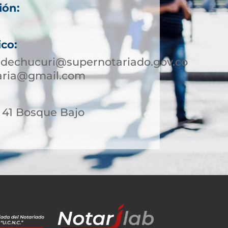
ión:
ico:
edechucuri@supernotariado.gov.co
taria@gmail.com
- 41 Bosque Bajo