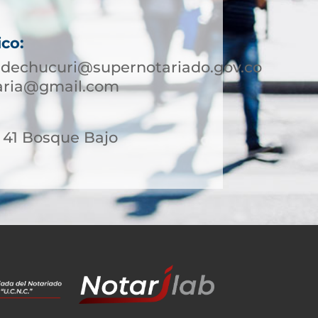
ico:
edechucuri@supernotariado.gov.co
taria@gmail.com
- 41 Bosque Bajo