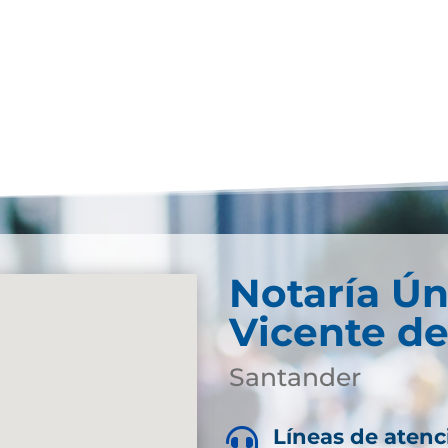
Notaría Ún
Vicente de
Santander
Líneas de atenc
