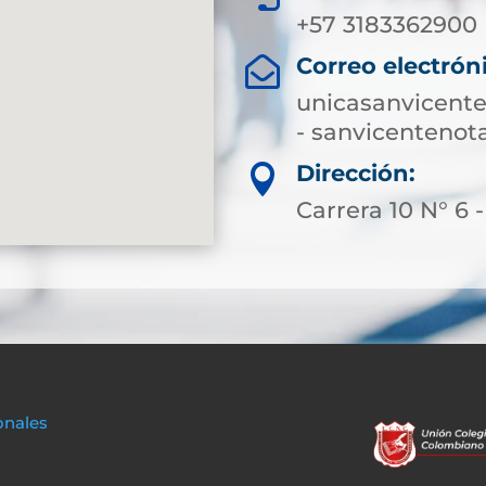
+57 3183362900
Correo electrón

unicasanvicent
- sanvicenteno
Dirección:

Carrera 10 N° 6 
onales