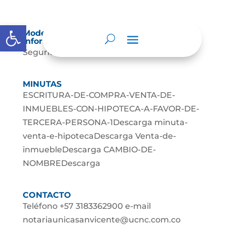
Abrir barra de herramientas
Modelo de Seguridad y Privacidad de la
Información (MSPI)
Seguridad Paginas Web...
MINUTAS
ESCRITURA-DE-COMPRA-VENTA-DE-
INMUEBLES-CON-HIPOTECA-A-FAVOR-DE-
TERCERA-PERSONA-1Descarga minuta-
venta-e-hipotecaDescarga Venta-de-
inmuebleDescarga CAMBIO-DE-
NOMBREDescarga
CONTACTO
Teléfono +57 3183362900 e-mail
notariaunicasanvicente@ucnc.com.co