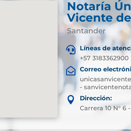
Notaría Ún
Vicente de
Santander
Líneas de atenc

+57 3183362900
Correo electrón

unicasanvicent
- sanvicenteno
Dirección:

Carrera 10 N° 6 