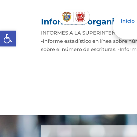
Informes a organismos 
Inicio
Abrir barra de herramientas
INFORMES A LA SUPERINTENDENCIA DE 
-Informe estadístico en línea sobre núm
sobre el número de escrituras. -Informe