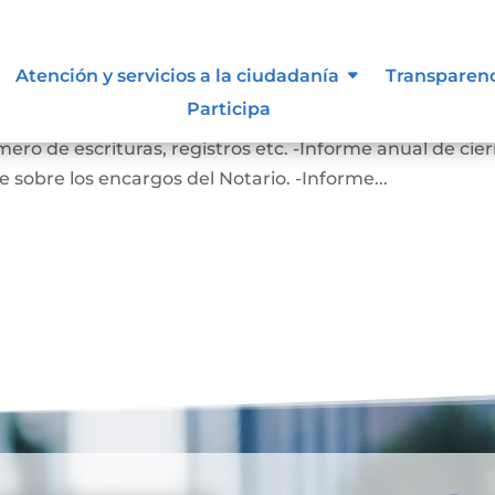
de inspección, vigilancia y contr
Atención y servicios a la ciudadanía
Transparen
Participa
NOTARIADO Y REGISTRO. -Informe estadístico notari
ero de escrituras, registros etc. -Informe anual de cier
 sobre los encargos del Notario. -Informe...