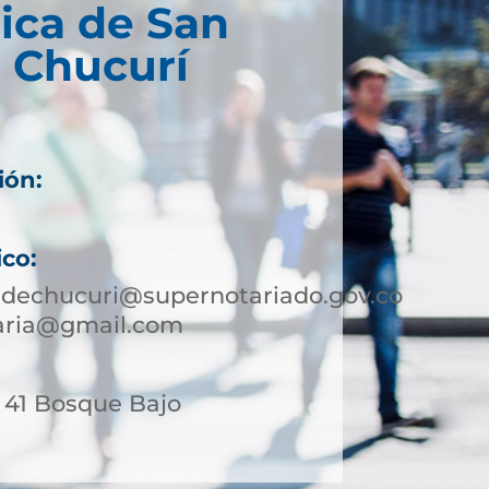
ica de San
 Chucurí
ión:
ico:
edechucuri@supernotariado.gov.co
taria@gmail.com
- 41 Bosque Bajo