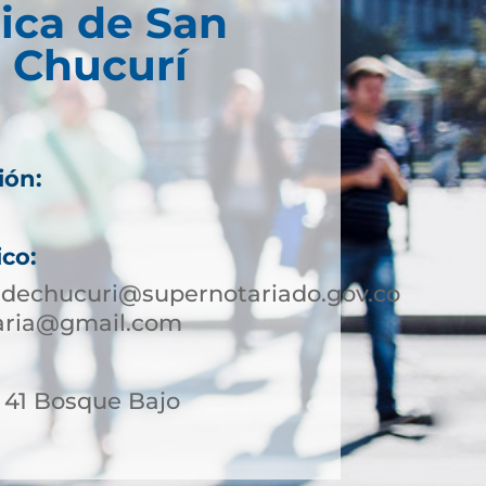
ica de San
 Chucurí
ión:
ico:
edechucuri@supernotariado.gov.co
taria@gmail.com
- 41 Bosque Bajo