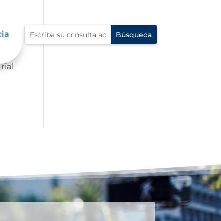
cia
.
rial