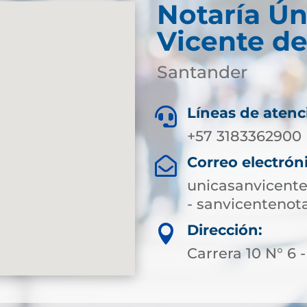
Notaría Ún
Vicente de
Santander
Líneas de atenc

+57 3183362900
Correo electrón

unicasanvicent
- sanvicenteno
Dirección:

Carrera 10 N° 6 