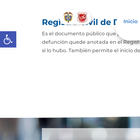
Registro Civil de Defu
Inicio
Abrir barra de herramientas
Es el documento público que prueba el
defunción quede anotada en el Registro
si lo hubo. También permite el inicio de