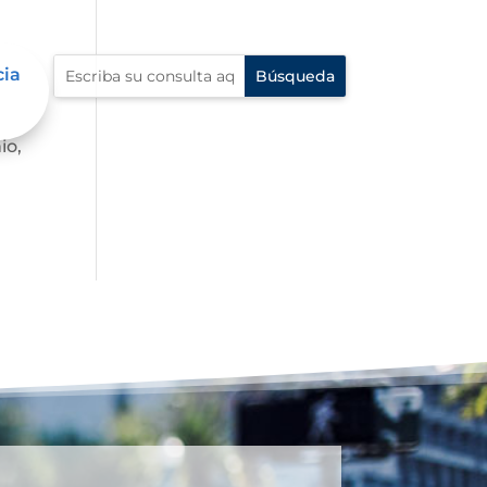
cia
io,