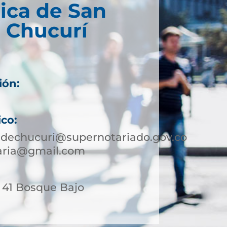
ica de San
 Chucurí
ión:
ico:
edechucuri@supernotariado.gov.co
taria@gmail.com
- 41 Bosque Bajo