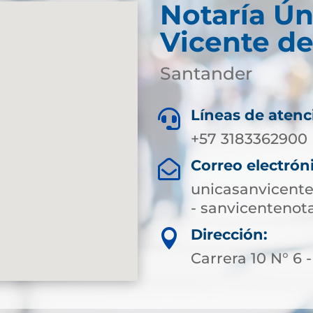
Notaría Ún
Vicente de
Santander
Líneas de atenc

+57 3183362900
Correo electrón

unicasanvicent
- sanvicenteno
Dirección:

Carrera 10 N° 6 