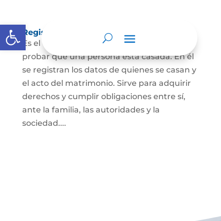
Abrir barra de herramientas
Registro Civil de Matrimonio
Es el documento público necesario para
probar que una persona está casada. En él
se registran los datos de quienes se casan y
el acto del matrimonio. Sirve para adquirir
derechos y cumplir obligaciones entre sí,
ante la familia, las autoridades y la
sociedad....