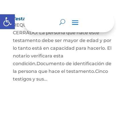
Abrir barra de herramientas
Testamento Cerrado
REQUISITOS PARA EL TESTAMENTO
CERRADO: La persona que hace este
testamento debe ser mayor de edad y por
lo tanto está en capacidad para hacerlo. El
notario verificara esta
condición.Documento de identificación de
la persona que hace el testamento.Cinco
testigos y sus...