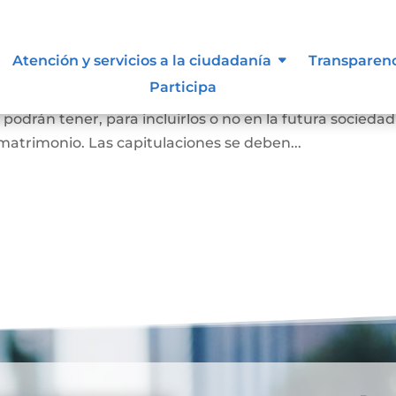
oniales
Atención y servicios a la ciudadanía
Transparen
Participa
as que se van a casar (por matrimonio civil o matrimon
o podrán tener, para incluirlos o no en la futura sociedad
matrimonio. Las capitulaciones se deben...