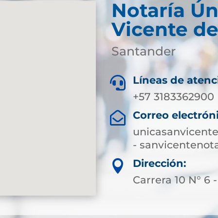
Notaría Ún
Vicente de
Santander
Líneas de atenc

+57 3183362900
Correo electrón

unicasanvicent
- sanvicenteno
Dirección:

Carrera 10 N° 6 