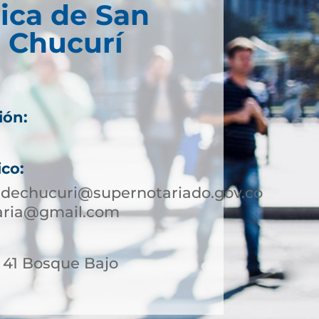
ica de San
 Chucurí
ión:
ico:
edechucuri@supernotariado.gov.co
taria@gmail.com
- 41 Bosque Bajo