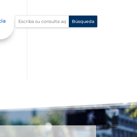
cia
io