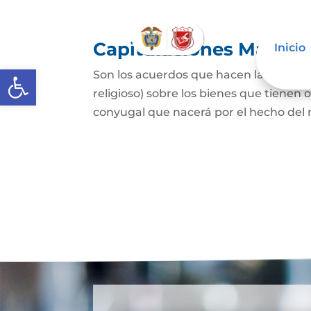
Capitulaciones Matrim
Inicio
Abrir barra de herramientas
Son los acuerdos que hacen las person
religioso) sobre los bienes que tienen 
conyugal que nacerá por el hecho del 