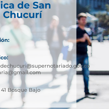
ica de San
 Chucurí
ión:
ico:
edechucuri@supernotariado.gov.co
taria@gmail.com
- 41 Bosque Bajo