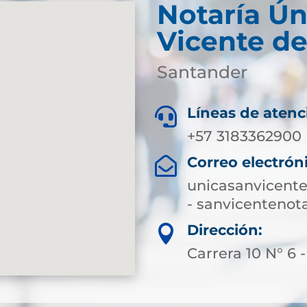
Notaría Ún
Vicente de
Santander
Líneas de atenc

+57 3183362900
Correo electrón

unicasanvicent
- sanvicenteno
Dirección:

Carrera 10 N° 6 