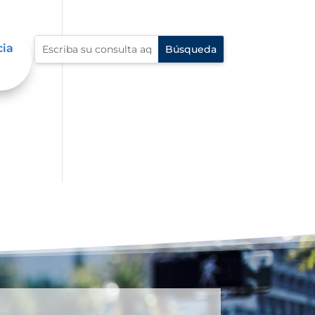
cia
í